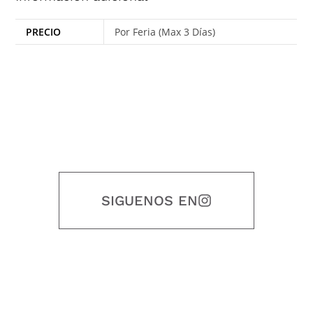
PRECIO
Por Feria (Max 3 Días)
SIGUENOS EN
Nuestro objetivo es que cada servicio refleje nuestros valores
honestidad, puntualidad, calidad, responsabilidad, creatividad, trabajo
en equipo, sostenibilidad y crecimiento.