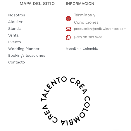
MAPA DEL SITIO
INFORMACIÓN
Términos y
Nosotros
Alquiler
Condiciones
Stands
producción@redkiwieventos.com
Venta
(+57) 311 383 5458
Evento
Wedding Planner
Medellin - Colombia
Bookings locaciones
Contacto