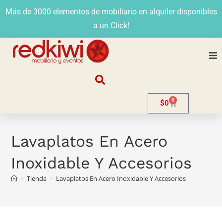
Más de 3000 elementos de mobiliario en alquiler disponibles
a un Click!
Nosotros
0
$
0
Alquiler
Stands
Lavaplatos En Acero
Inoxidable Y Accesorios
Venta
>
Tienda
>
Lavaplatos En Acero Inoxidable Y Accesorios
Evento
Contacto