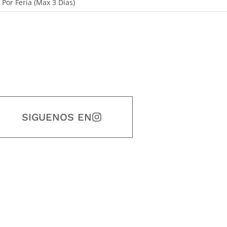
, Por Feria (Max 3 Días)
SIGUENOS EN
estidad, puntualidad, calidad, responsabilidad, creatividad, trabajo en equip