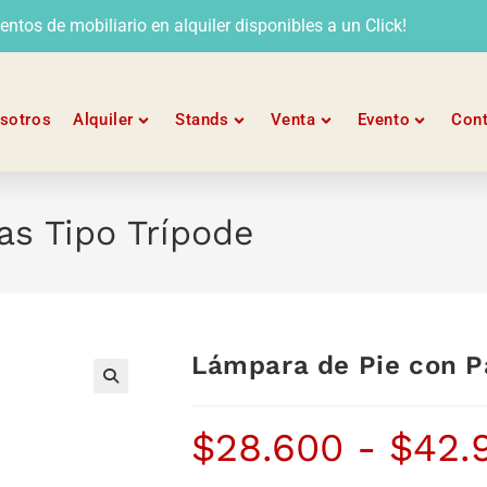
tos de mobiliario en alquiler disponibles a un Click!
sotros
Alquiler
Stands
Venta
Evento
Con
as Tipo Trípode
Lámpara de Pie con P
$
28.600
-
$
42.