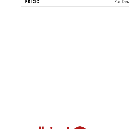
PRECIO
Por Día
Nuestro objetivo es que cada servicio refleje nuestros valores hon