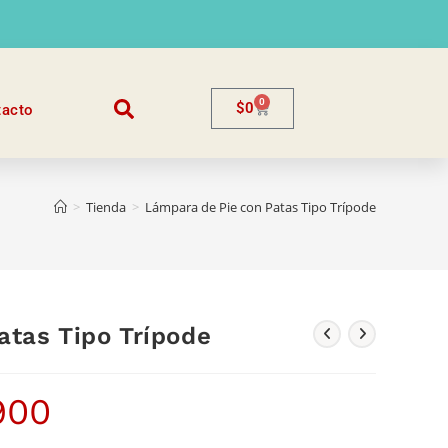
0
$
0
tacto
>
Tienda
>
Lámpara de Pie con Patas Tipo Trípode
atas Tipo Trípode
900