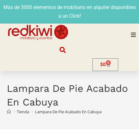
Más de 3000 elementos de mobiliario en alquiler disponibles
a un Click!
Nosotros
0
$
0
Alquiler
Stands
Lampara De Pie Acabado
En Cabuya
Venta
>
Tienda
>
Lampara De Pie Acabado En Cabuya
Evento
Contacto