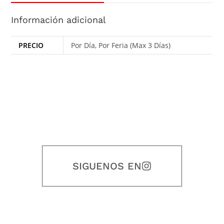
Información adicional
PRECIO
Por Día, Por Feria (Max 3 Días)
SIGUENOS EN
Nuestro objetivo es que cada servicio refleje nuestros valores
honestidad, puntualidad, calidad, responsabilidad, creatividad, trabajo