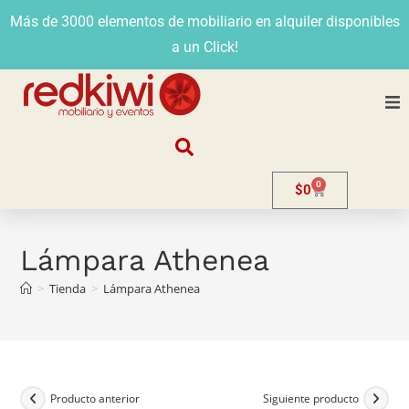
Más de 3000 elementos de mobiliario en alquiler disponibles
a un Click!
Nosotros
0
$
0
Alquiler
Stands
Lámpara Athenea
>
Tienda
>
Lámpara Athenea
Venta
Evento
Contacto
Producto anterior
Siguiente producto