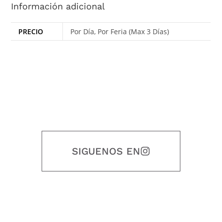
Información adicional
PRECIO
Por Día, Por Feria (Max 3 Días)
SIGUENOS EN
Nuestro objetivo es que cada servicio refleje nuestros valores
honestidad, puntualidad, calidad, responsabilidad, creatividad, trabajo
en equipo, sostenibilidad y crecimiento.