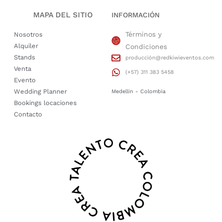
MAPA DEL SITIO
INFORMACIÓN
Términos y
Nosotros
Alquiler
Condiciones
Stands
producción@redkiwieventos.com
Venta
(+57) 311 383 5458
Evento
Wedding Planner
Medellin - Colombia
Bookings locaciones
Contacto