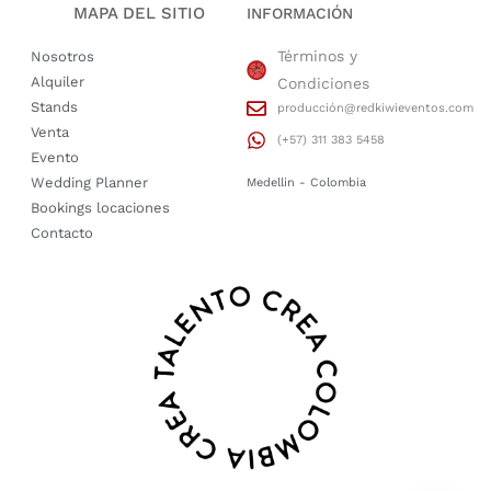
MAPA DEL SITIO
INFORMACIÓN
Términos y
Nosotros
Alquiler
Condiciones
Stands
producción@redkiwieventos.com
Venta
(+57) 311 383 5458
Evento
Wedding Planner
Medellin - Colombia
Bookings locaciones
Contacto