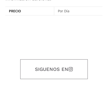
PRECIO
Por Día
SIGUENOS EN
Nuestro objetivo es que cada servicio refleje nuestros valores
honestidad, puntualidad, calidad, responsabilidad, creatividad, trabajo
en equipo, sostenibilidad y crecimiento.