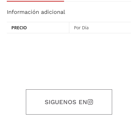
Información adicional
PRECIO
Por Día
SIGUENOS EN
Nuestro objetivo es que cada servicio refleje nuestros valores
honestidad, puntualidad, calidad, responsabilidad, creatividad, trabajo