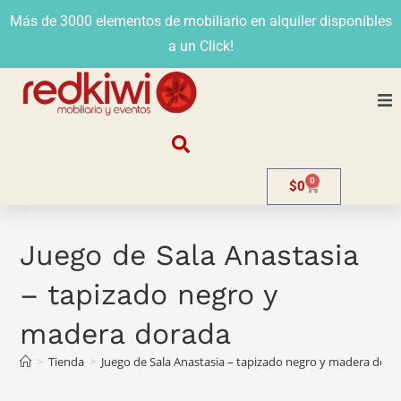
Más de 3000 elementos de mobiliario en alquiler disponibles
a un Click!
Nosotros
0
$
0
Alquiler
Stands
Juego de Sala Anastasia
– tapizado negro y
Venta
madera dorada
Evento
>
Tienda
>
Juego de Sala Anastasia – tapizado negro y madera dora
Contacto