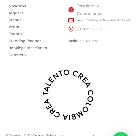
Términos y
Nosotros
Alquiler
Condiciones
Stands
producción@redkiwieventos.com
Venta
(+57) 311 383 5458
Evento
Wedding Planner
Medellin - Colombia
Bookings locaciones
Contacto
© Copyright 2021 | Redkiwi Mobiliario y