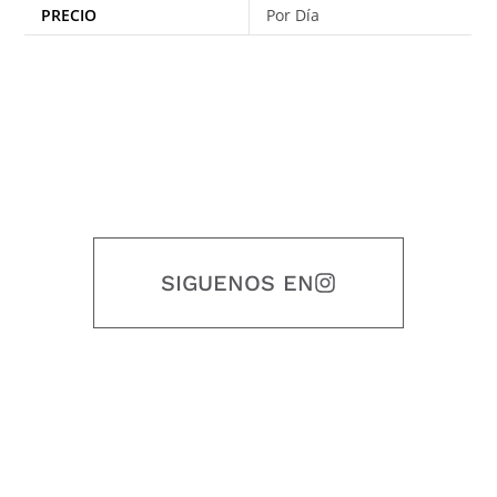
PRECIO
Por Día
SIGUENOS EN
Nuestro objetivo es que cada servicio refleje nuestros valores
honestidad, puntualidad, calidad, responsabilidad, creatividad, trabajo
en equipo, sostenibilidad y crecimiento.