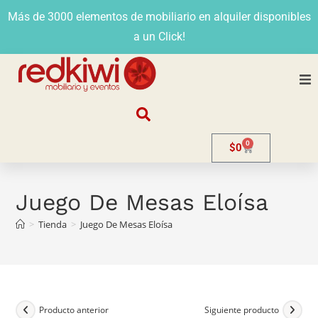
Más de 3000 elementos de mobiliario en alquiler disponibles
a un Click!
Nosotros
0
$
0
Alquiler
Stands
Juego De Mesas Eloísa
>
Tienda
>
Juego De Mesas Eloísa
Venta
Evento
Contacto
Producto anterior
Siguiente producto