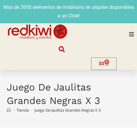
Más de 3000 elementos de mobiliario en alquiler disponibles
a un Click!
Nosotros
0
$
0
Alquiler
Stands
Juego De Jaulitas
Grandes Negras X 3
Venta
>
Tienda
>
Juego De Jaulitas Grandes Negras X 3
Evento
Contacto