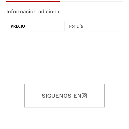
Información adicional
PRECIO
Por Día
SIGUENOS EN
Nuestro objetivo es que cada servicio refleje nuestros valores
honestidad, puntualidad, calidad, responsabilidad, creatividad, trabajo