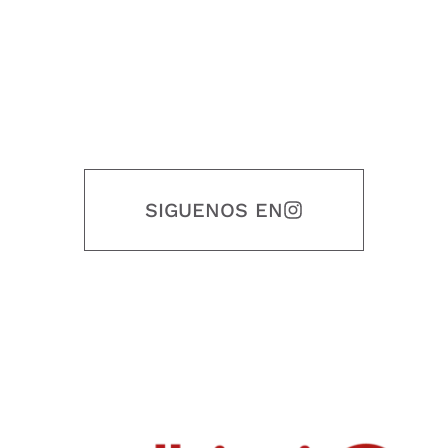
SIGUENOS EN
Nuestro objetivo es que cada servicio refleje nuestros valores
honestidad, puntualidad, calidad, responsabilidad, creatividad, trabajo
en equipo, sostenibilidad y crecimiento.