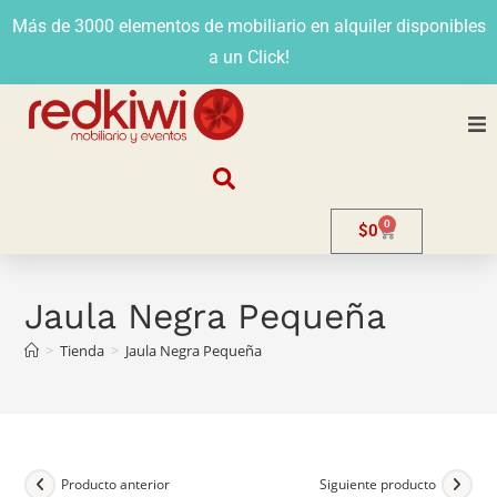
Más de 3000 elementos de mobiliario en alquiler disponibles
a un Click!
Nosotros
0
$
0
Alquiler
Stands
Jaula Negra Pequeña
>
Tienda
>
Jaula Negra Pequeña
Venta
Evento
Contacto
Producto anterior
Siguiente producto