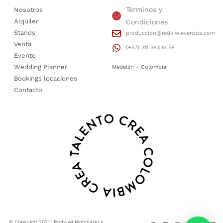
Términos y
Nosotros
Alquiler
Condiciones
Stands
producción@redkiwieventos.com
Venta
(+57) 311 383 5458
Evento
Wedding Planner
Medellin - Colombia
Bookings locaciones
Contacto
© Copyright 2021 | Redkiwi Mobiliario y