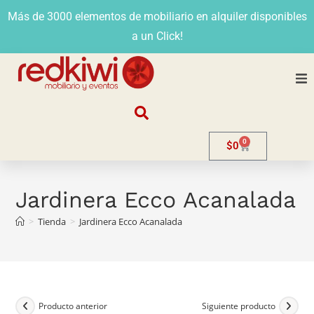
Más de 3000 elementos de mobiliario en alquiler disponibles
a un Click!
Nosotros
0
$
0
Alquiler
Stands
Jardinera Ecco Acanalada
>
Tienda
>
Jardinera Ecco Acanalada
Venta
Evento
Contacto
Producto anterior
Siguiente producto