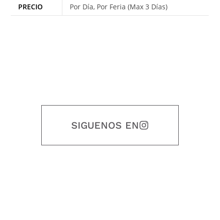
PRECIO
Por Día, Por Feria (Max 3 Días)
SIGUENOS EN
Nuestro objetivo es que cada servicio refleje nuestros valores
honestidad, puntualidad, calidad, responsabilidad, creatividad, trabajo
en equipo, sostenibilidad y crecimiento.