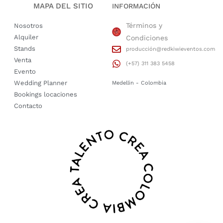
MAPA DEL SITIO
INFORMACIÓN
Términos y
Nosotros
Alquiler
Condiciones
Stands
producción@redkiwieventos.com
Venta
(+57) 311 383 5458
Evento
Wedding Planner
Medellin - Colombia
Bookings locaciones
Contacto