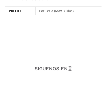
PRECIO
Por Feria (Max 3 Días)
SIGUENOS EN
Nuestro objetivo es que cada servicio refleje nuestros valores
honestidad, puntualidad, calidad, responsabilidad, creatividad, trabajo
en equipo, sostenibilidad y crecimiento.