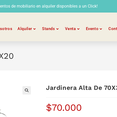
tos de mobiliario en alquiler disponibles a un Click!
sotros
Alquiler
Stands
Venta
Evento
Con
0X20
Jardinera Alta De 70
$
70.000