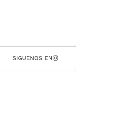
SIGUENOS EN
estidad, puntualidad, calidad, responsabilidad, creatividad, trabajo en equip