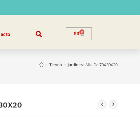
0
$
0
tacto
>
Tienda
>
Jardinera Alta De 70X30X20
X30X20