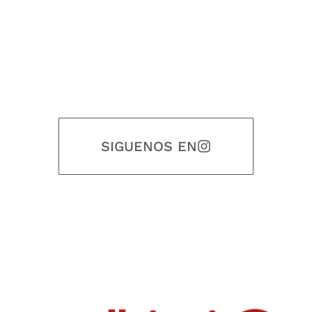
SIGUENOS EN
Nuestro objetivo es que cada servicio refleje nuestros valores
honestidad, puntualidad, calidad, responsabilidad, creatividad, trabajo
en equipo, sostenibilidad y crecimiento.