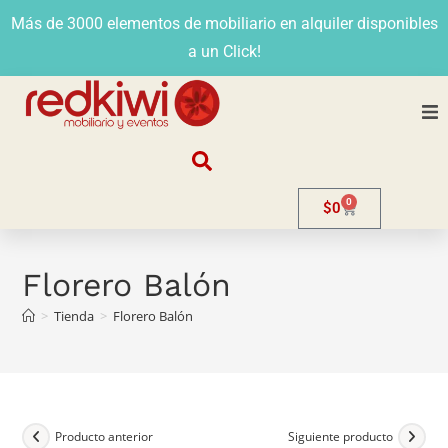
Más de 3000 elementos de mobiliario en alquiler disponibles
a un Click!
Nosotros
0
$
0
Alquiler
Stands
Florero Balón
>
Tienda
>
Florero Balón
Venta
Evento
Contacto
Producto anterior
Siguiente producto