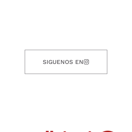
SIGUENOS EN
Nuestro objetivo es que cada servicio refleje nuestros valores
honestidad, puntualidad, calidad, responsabilidad, creatividad, trabajo
en equipo, sostenibilidad y crecimiento.