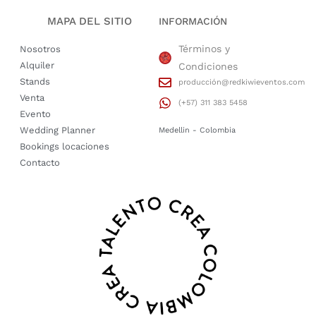
MAPA DEL SITIO
INFORMACIÓN
Términos y
Nosotros
Alquiler
Condiciones
Stands
producción@redkiwieventos.com
Venta
(+57) 311 383 5458
Evento
Wedding Planner
Medellin - Colombia
Bookings locaciones
Contacto