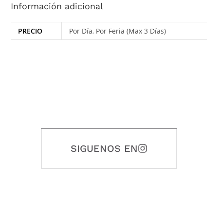
Información adicional
PRECIO
Por Día, Por Feria (Max 3 Días)
SIGUENOS EN
Nuestro objetivo es que cada servicio refleje nuestros valores
honestidad, puntualidad, calidad, responsabilidad, creatividad, trabajo
en equipo, sostenibilidad y crecimiento.