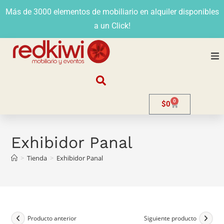
Más de 3000 elementos de mobiliario en alquiler disponibles
a un Click!
Nosotros
0
$
0
Alquiler
Stands
Exhibidor Panal
>
Tienda
>
Exhibidor Panal
Venta
Evento
Contacto
Producto anterior
Siguiente producto