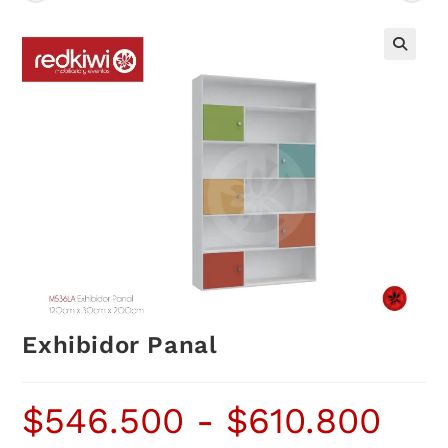
Exhibidor Panal
$
546.500
-
$
610.800