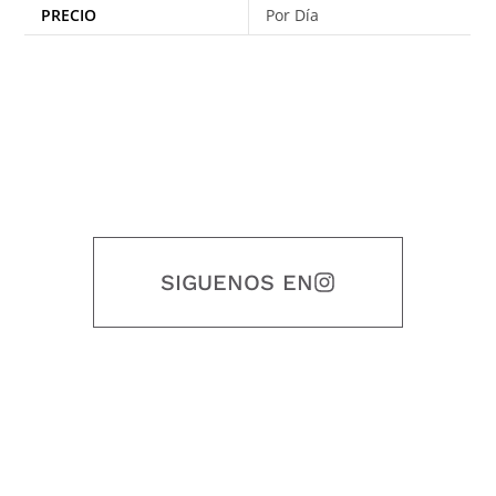
PRECIO
Por Día
SIGUENOS EN
Nuestro objetivo es que cada servicio refleje nuestros valores
honestidad, puntualidad, calidad, responsabilidad, creatividad, trabajo
en equipo, sostenibilidad y crecimiento.