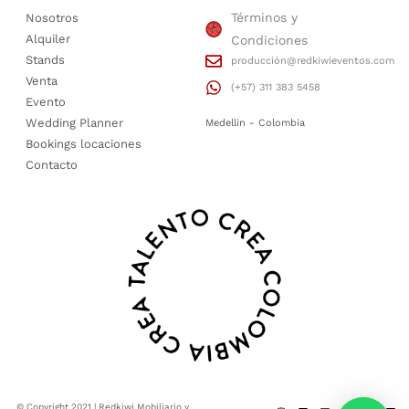
Términos y
Nosotros
Alquiler
Condiciones
Stands
producción@redkiwieventos.com
Venta
(+57) 311 383 5458
Evento
Wedding Planner
Medellin - Colombia
Bookings locaciones
Contacto
© Copyright 2021 | Redkiwi Mobiliario y