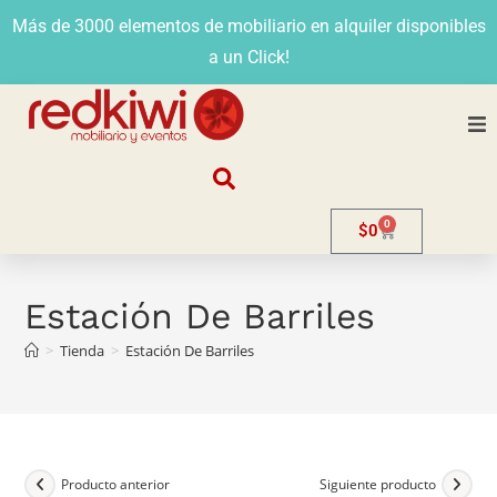
Más de 3000 elementos de mobiliario en alquiler disponibles
a un Click!
Nosotros
0
$
0
Alquiler
Stands
Estación De Barriles
>
Tienda
>
Estación De Barriles
Venta
Evento
Contacto
Producto anterior
Siguiente producto