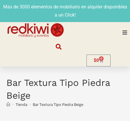
Más de 3000 elementos de mobiliario en alquiler disponibles
a un Click!
Nosotros
0
$
0
Alquiler
Stands
Bar Textura Tipo Piedra
Beige
Venta
>
Tienda
>
Bar Textura Tipo Piedra Beige
Evento
Contacto