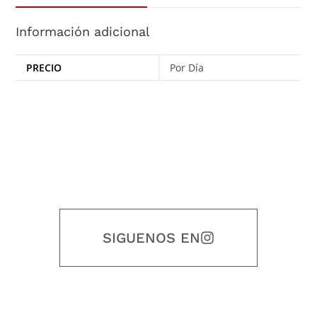
Información adicional
PRECIO
Por Día
SIGUENOS EN
Nuestro objetivo es que cada servicio refleje nuestros valores
honestidad, puntualidad, calidad, responsabilidad, creatividad, trabajo