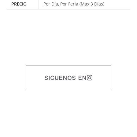
PRECIO
Por Día, Por Feria (Max 3 Días)
SIGUENOS EN
Nuestro objetivo es que cada servicio refleje nuestros valores
honestidad, puntualidad, calidad, responsabilidad, creatividad, trabajo
en equipo, sostenibilidad y crecimiento.