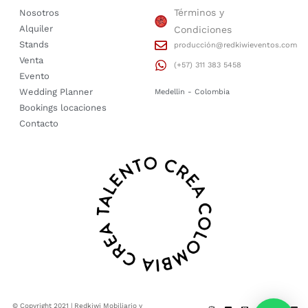
Términos y
Nosotros
Alquiler
Condiciones
Stands
producción@redkiwieventos.com
Venta
(+57) 311 383 5458
Evento
Wedding Planner
Medellin - Colombia
Bookings locaciones
Contacto
© Copyright 2021 | Redkiwi Mobiliario y