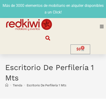
Más de 3000 elementos de mobiliario en alquiler disponibles
a un Click!
Nosotros
0
$
0
Alquiler
Stands
Escritorio De Perfilería 1
Mts
Venta
>
Tienda
>
Escritorio De Perfilería 1 Mts
Evento
Contacto