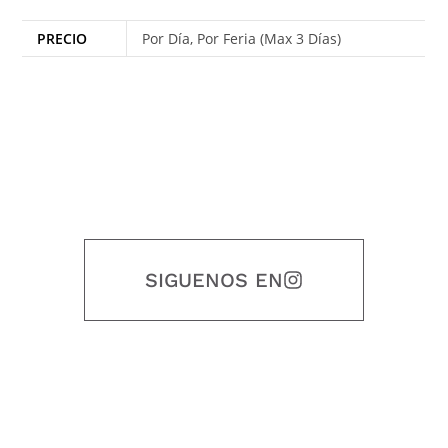
PRECIO
Por Día, Por Feria (Max 3 Días)
SIGUENOS EN
Nuestro objetivo es que cada servicio refleje nuestros valores
honestidad, puntualidad, calidad, responsabilidad, creatividad, trabajo
en equipo, sostenibilidad y crecimiento.