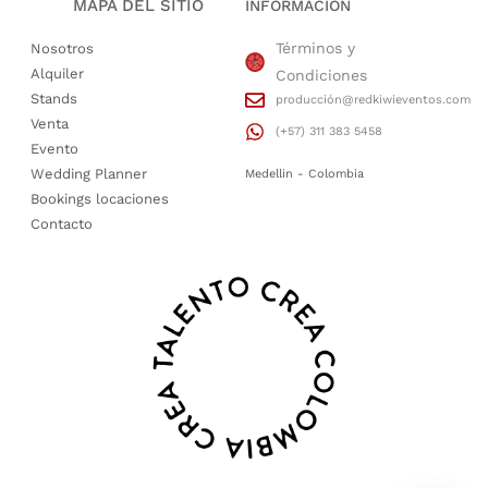
MAPA DEL SITIO
INFORMACIÓN
Términos y
Nosotros
Alquiler
Condiciones
Stands
producción@redkiwieventos.com
Venta
(+57) 311 383 5458
Evento
Wedding Planner
Medellin - Colombia
Bookings locaciones
Contacto