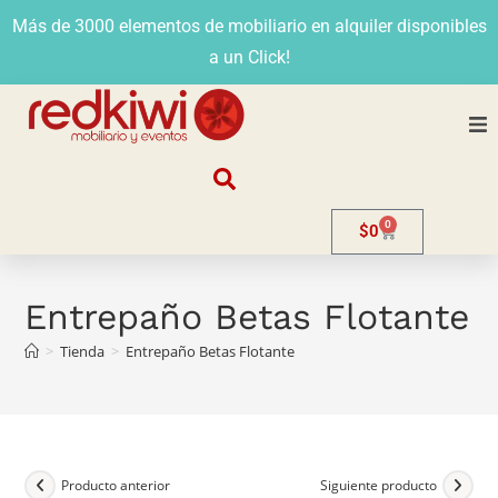
Más de 3000 elementos de mobiliario en alquiler disponibles
a un Click!
Nosotros
0
$
0
Alquiler
Stands
Entrepaño Betas Flotante
>
Tienda
>
Entrepaño Betas Flotante
Venta
Evento
Contacto
Producto anterior
Siguiente producto