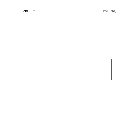
PRECIO
Por Día
Nuestro objetivo es que cada servicio refleje nuestros valores hon