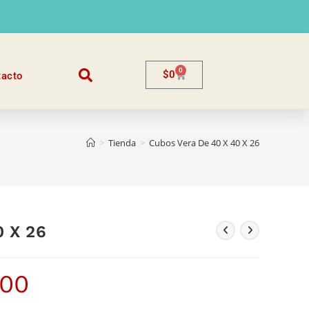
0
$
0
tacto
>
Tienda
>
Cubos Vera De 40 X 40 X 26
0 X 26
500