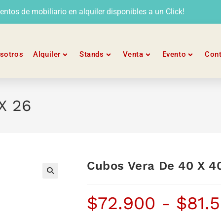
tos de mobiliario en alquiler disponibles a un Click!
sotros
Alquiler
Stands
Venta
Evento
Con
X 26
Cubos Vera De 40 X 4
$
72.900
-
$
81.