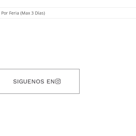
, Por Feria (Max 3 Días)
SIGUENOS EN
estidad, puntualidad, calidad, responsabilidad, creatividad, trabajo en equip