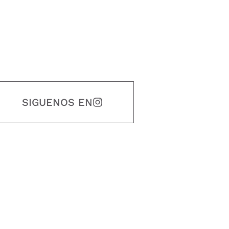
SIGUENOS EN
estidad, puntualidad, calidad, responsabilidad, creatividad, trabajo en equip