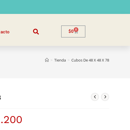
0
$
0
tacto
>
Tienda
>
Cubos De 48 X 48 X 78
8
2.200