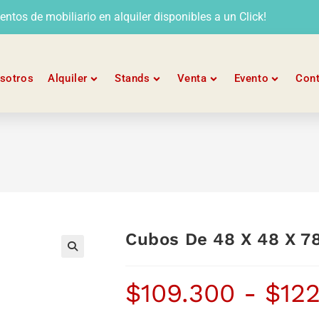
tos de mobiliario en alquiler disponibles a un Click!
sotros
Alquiler
Stands
Venta
Evento
Con
Cubos De 48 X 48 X 7
$
109.300
-
$
12