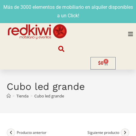
Más de 3000 elementos de mobiliario en alquiler disponibles
a un Click!
Nosotros
0
$
0
Alquiler
Stands
Cubo led grande
>
Tienda
>
Cubo led grande
Venta
Evento
Contacto
Producto anterior
Siguiente producto