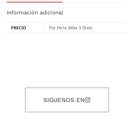
Información adicional
PRECIO
Por Feria (Max 3 Días)
SIGUENOS EN
Nuestro objetivo es que cada servicio refleje nuestros valores
honestidad, puntualidad, calidad, responsabilidad, creatividad, trabajo