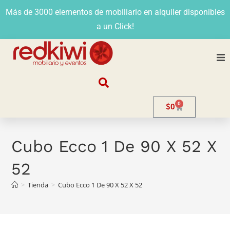
Más de 3000 elementos de mobiliario en alquiler disponibles
a un Click!
Nosotros
0
$
0
Alquiler
Stands
Cubo Ecco 1 De 90 X 52 X
52
Venta
>
Tienda
>
Cubo Ecco 1 De 90 X 52 X 52
Evento
Contacto