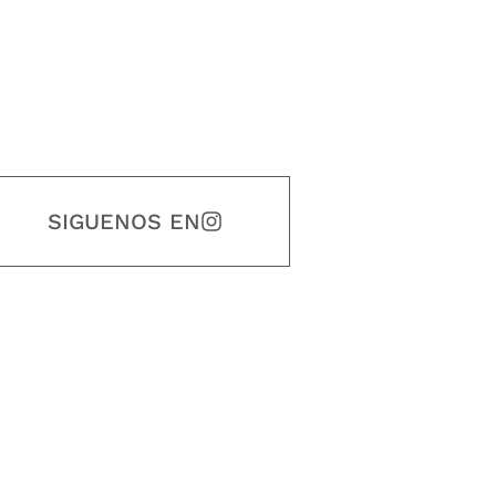
SIGUENOS EN
estidad, puntualidad, calidad, responsabilidad, creatividad, trabajo en equip