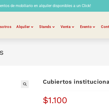
tos de mobiliario en alquiler disponibles a un Click!
sotros
Alquiler
Stands
Venta
Evento
Con
s
Cubiertos institucion
$
1.100