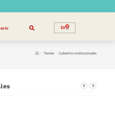
0
$
0
tacto
>
Tienda
>
Cubiertos institucionales
ales