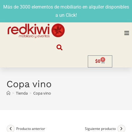
Más de 3000 elementos de mobiliario en alquiler disponibles
a un Click!
Nosotros
0
$
0
Alquiler
Stands
Copa vino
>
Tienda
>
Copa vino
Venta
Evento
Contacto
Producto anterior
Siguiente producto