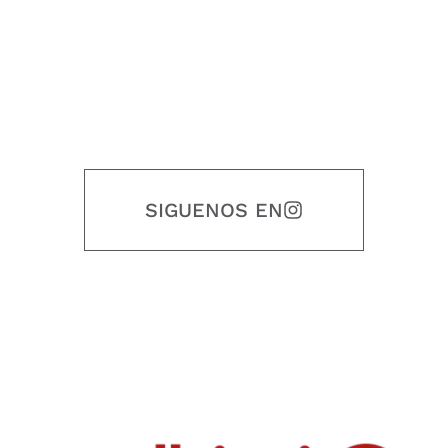
SIGUENOS EN
Nuestro objetivo es que cada servicio refleje nuestros valores
honestidad, puntualidad, calidad, responsabilidad, creatividad, trabajo
en equipo, sostenibilidad y crecimiento.