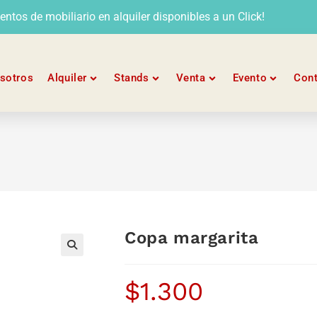
tos de mobiliario en alquiler disponibles a un Click!
sotros
Alquiler
Stands
Venta
Evento
Con
Copa margarita
$
1.300