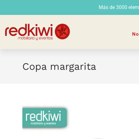
Más de 3000 elemen
No
Copa margarita