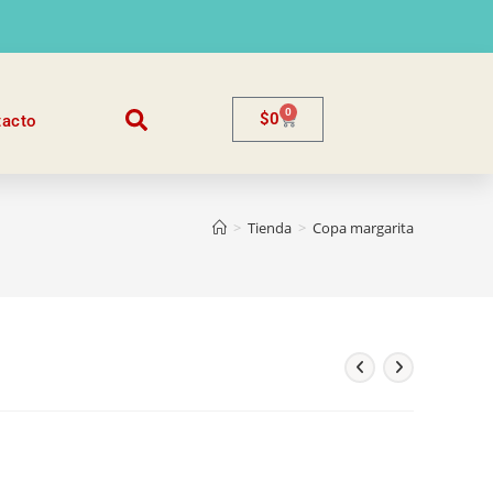
0
$
0
tacto
>
Tienda
>
Copa margarita