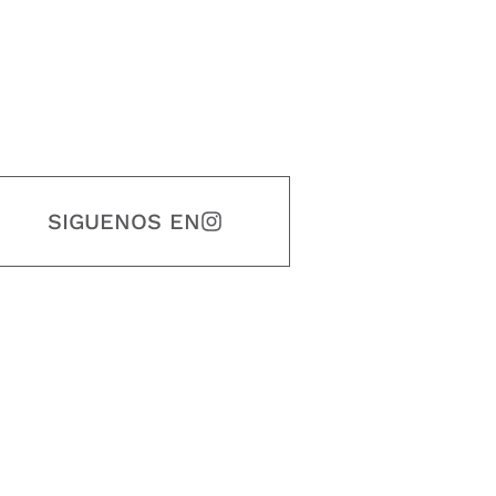
SIGUENOS EN
estidad, puntualidad, calidad, responsabilidad, creatividad, trabajo en equip