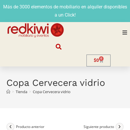
Más de 3000 elementos de mobiliario en alquiler disponibles
a un Click!
Nosotros
0
$
0
Alquiler
Stands
Copa Cervecera vidrio
>
Tienda
>
Copa Cervecera vidrio
Venta
Evento
Contacto
Producto anterior
Siguiente producto