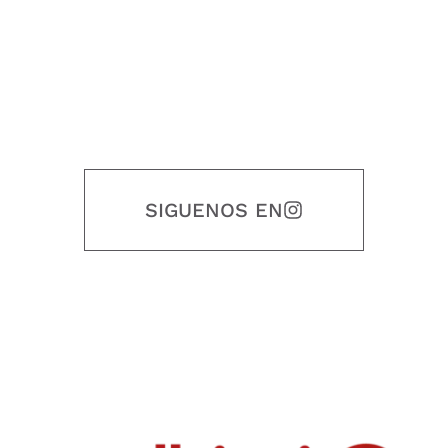
SIGUENOS EN
Nuestro objetivo es que cada servicio refleje nuestros valores
honestidad, puntualidad, calidad, responsabilidad, creatividad, trabajo
en equipo, sostenibilidad y crecimiento.