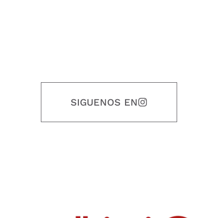
SIGUENOS EN
Nuestro objetivo es que cada servicio refleje nuestros valores
honestidad, puntualidad, calidad, responsabilidad, creatividad, trabajo
en equipo, sostenibilidad y crecimiento.