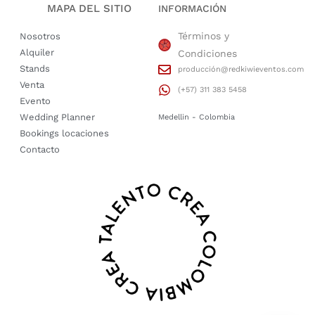
MAPA DEL SITIO
INFORMACIÓN
Términos y
Nosotros
Alquiler
Condiciones
Stands
producción@redkiwieventos.com
Venta
(+57) 311 383 5458
Evento
Wedding Planner
Medellin - Colombia
Bookings locaciones
Contacto