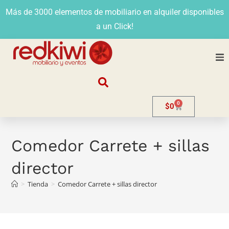
Más de 3000 elementos de mobiliario en alquiler disponibles
a un Click!
Nosotros
0
$
0
Alquiler
Stands
Comedor Carrete + sillas
director
Venta
>
Tienda
>
Comedor Carrete + sillas director
Evento
Contacto