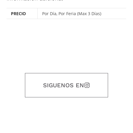
PRECIO
Por Día, Por Feria (Max 3 Días)
SIGUENOS EN
Nuestro objetivo es que cada servicio refleje nuestros valores
honestidad, puntualidad, calidad, responsabilidad, creatividad, trabajo
en equipo, sostenibilidad y crecimiento.