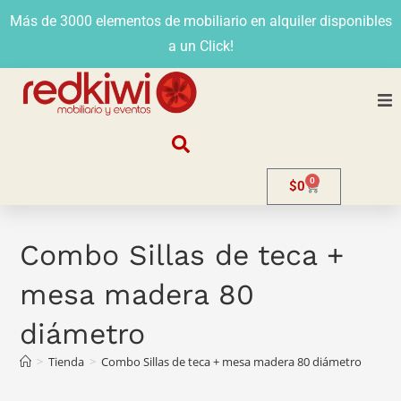
Más de 3000 elementos de mobiliario en alquiler disponibles
a un Click!
Nosotros
0
$
0
Alquiler
Stands
Combo Sillas de teca +
mesa madera 80
Venta
diámetro
Evento
>
Tienda
>
Combo Sillas de teca + mesa madera 80 diámetro
Contacto