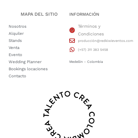
MAPA DEL SITIO
INFORMACIÓN
Términos y
Nosotros
Alquiler
Condiciones
Stands
producción@redkiwieventos.com
Venta
(+57) 311 383 5458
Evento
Wedding Planner
Medellin - Colombia
Bookings locaciones
Contacto