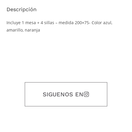
Descripción
Incluye 1 mesa + 4 sillas – medida 200×75- Color azul,
amarillo, naranja
SIGUENOS EN
Nuestro objetivo es que cada servicio refleje nuestros valores
honestidad, puntualidad, calidad, responsabilidad, creatividad, trabajo
en equipo, sostenibilidad y crecimiento.