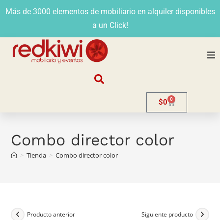
Más de 3000 elementos de mobiliario en alquiler disponibles
a un Click!
Nosotros
0
$
0
Alquiler
Stands
Combo director color
>
Tienda
>
Combo director color
Venta
Evento
Contacto
Producto anterior
Siguiente producto