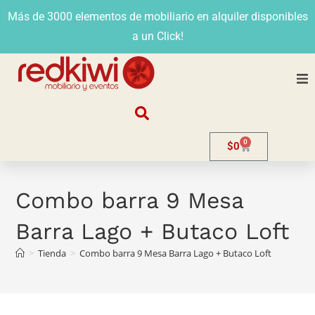
Más de 3000 elementos de mobiliario en alquiler disponibles
a un Click!
Nosotros
0
$
0
Alquiler
Stands
Combo barra 9 Mesa
Barra Lago + Butaco Loft
Venta
>
Tienda
>
Combo barra 9 Mesa Barra Lago + Butaco Loft
Evento
Contacto