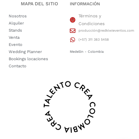
MAPA DEL SITIO
INFORMACIÓN
Términos y
Nosotros
Alquiler
Condiciones
Stands
producción@redkiwieventos.com
Venta
(+57) 311 383 5458
Evento
Wedding Planner
Medellin - Colombia
Bookings locaciones
Contacto