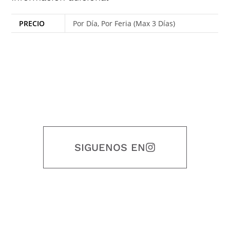
PRECIO
Por Día, Por Feria (Max 3 Días)
SIGUENOS EN
Nuestro objetivo es que cada servicio refleje nuestros valores
honestidad, puntualidad, calidad, responsabilidad, creatividad, trabajo
en equipo, sostenibilidad y crecimiento.