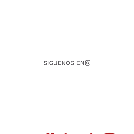
SIGUENOS EN
Nuestro objetivo es que cada servicio refleje nuestros valores
honestidad, puntualidad, calidad, responsabilidad, creatividad, trabajo
en equipo, sostenibilidad y crecimiento.