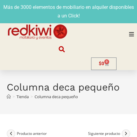
Más de 3000 elementos de mobiliario en alquiler disponibles
a un Click!
Nosotros
0
$
0
Alquiler
Stands
Columna deca pequeño
>
Tienda
>
Columna deca pequeño
Venta
Evento
Contacto
Producto anterior
Siguiente producto