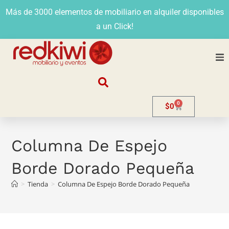
Más de 3000 elementos de mobiliario en alquiler disponibles
a un Click!
Nosotros
0
$
0
Alquiler
Stands
Columna De Espejo
Borde Dorado Pequeña
Venta
>
Tienda
>
Columna De Espejo Borde Dorado Pequeña
Evento
Contacto