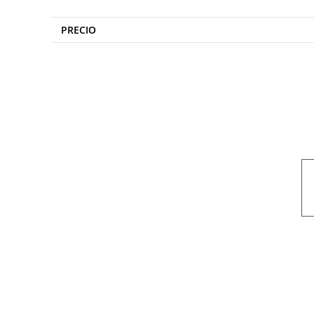
PRECIO
Nuestro objetivo es que cada servicio refleje nuestros valores hon