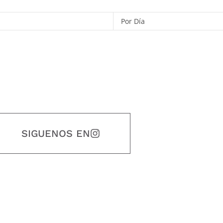
Por Día
SIGUENOS EN
estidad, puntualidad, calidad, responsabilidad, creatividad, trabajo en equip