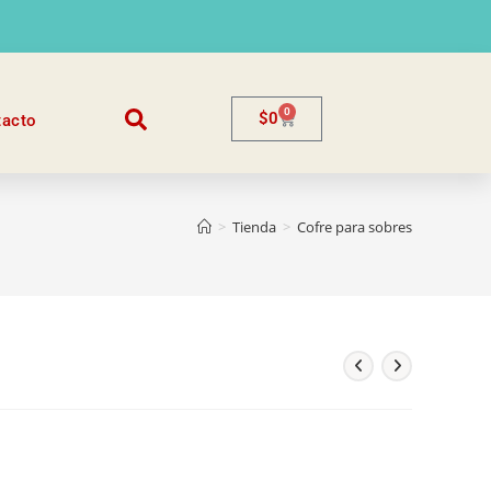
0
$
0
tacto
>
Tienda
>
Cofre para sobres