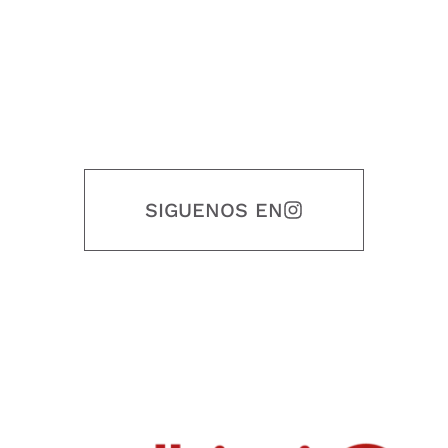
SIGUENOS EN
Nuestro objetivo es que cada servicio refleje nuestros valores
honestidad, puntualidad, calidad, responsabilidad, creatividad, trabajo
en equipo, sostenibilidad y crecimiento.