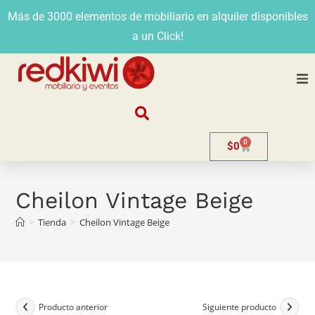
Más de 3000 elementos de mobiliario en alquiler disponibles
a un Click!
Nosotros
0
$
0
Alquiler
Stands
Cheilon Vintage Beige
>
Tienda
>
Cheilon Vintage Beige
Venta
Evento
Contacto
Producto anterior
Siguiente producto