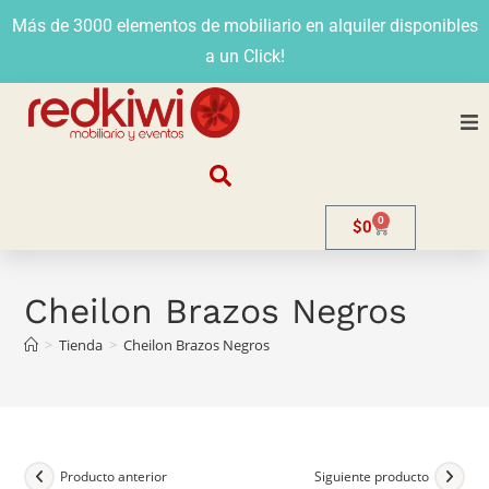
Más de 3000 elementos de mobiliario en alquiler disponibles
a un Click!
Nosotros
0
$
0
Alquiler
Stands
Cheilon Brazos Negros
>
Tienda
>
Cheilon Brazos Negros
Venta
Evento
Contacto
Producto anterior
Siguiente producto