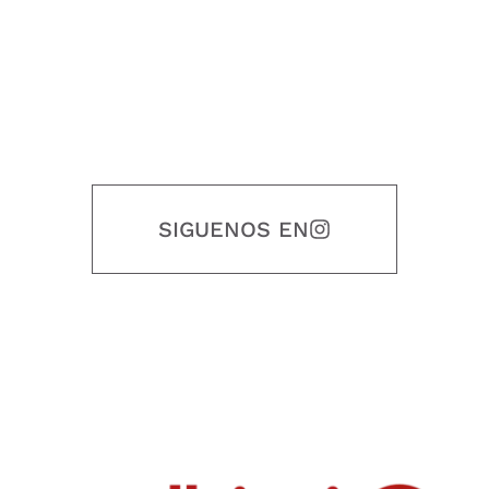
SIGUENOS EN
Nuestro objetivo es que cada servicio refleje nuestros valores
honestidad, puntualidad, calidad, responsabilidad, creatividad, trabajo
en equipo, sostenibilidad y crecimiento.