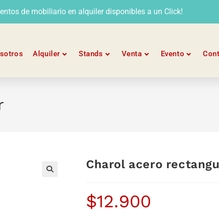
tos de mobiliario en alquiler disponibles a un Click!
sotros
Alquiler
Stands
Venta
Evento
Con
r
Charol acero rectangu
$
12.900