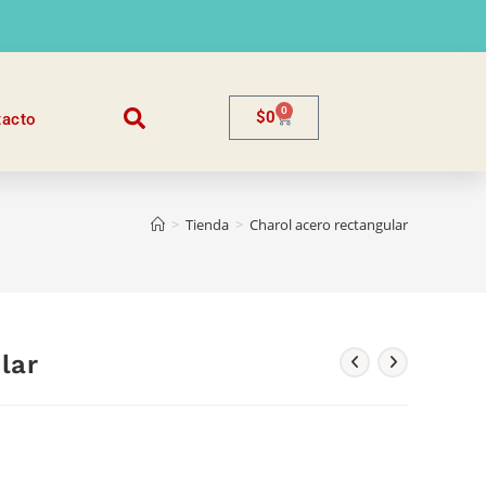
0
$
0
tacto
>
Tienda
>
Charol acero rectangular
lar