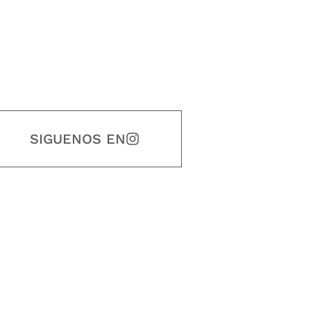
SIGUENOS EN
estidad, puntualidad, calidad, responsabilidad, creatividad, trabajo en equip