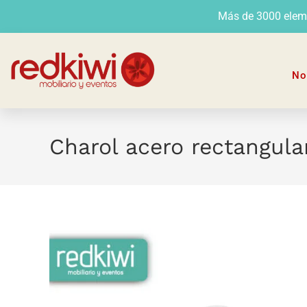
Más de 3000 elemen
No
Charol acero rectangula