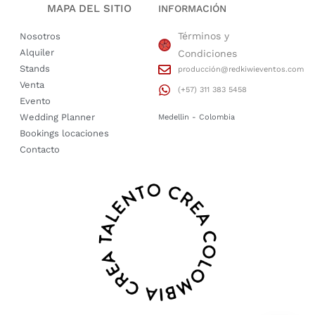
MAPA DEL SITIO
INFORMACIÓN
Términos y
Nosotros
Alquiler
Condiciones
Stands
producción@redkiwieventos.com
Venta
(+57) 311 383 5458
Evento
Wedding Planner
Medellin - Colombia
Bookings locaciones
Contacto