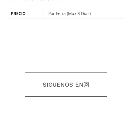
PRECIO
Por Feria (Max 3 Días)
SIGUENOS EN
Nuestro objetivo es que cada servicio refleje nuestros valores
honestidad, puntualidad, calidad, responsabilidad, creatividad, trabajo
en equipo, sostenibilidad y crecimiento.