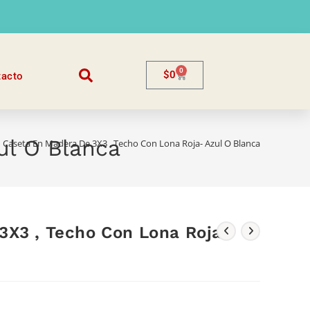
0
$
0
tacto
ul O Blanca
Caseta En Madera De 3X3 , Techo Con Lona Roja- Azul O Blanca
3X3 , Techo Con Lona Roja-