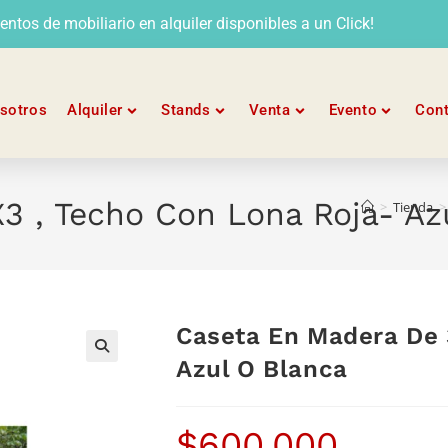
tos de mobiliario en alquiler disponibles a un Click!
sotros
Alquiler
Stands
Venta
Evento
Con
3 , Techo Con Lona Roja- Az
>
Tienda
>
Caseta En Madera De 
Azul O Blanca
$
600.000