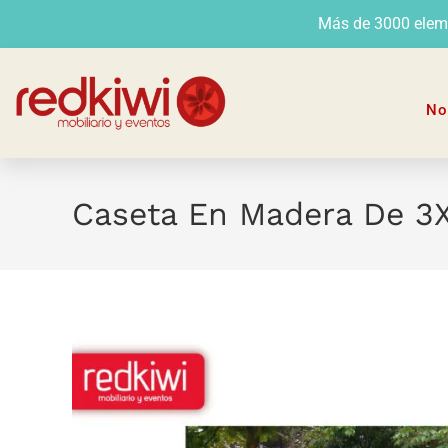
Más de 3000 elemen
No
Caseta En Madera De 3X