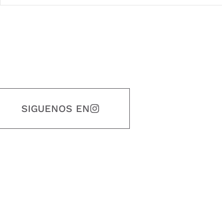
SIGUENOS EN
estidad, puntualidad, calidad, responsabilidad, creatividad, trabajo en equip