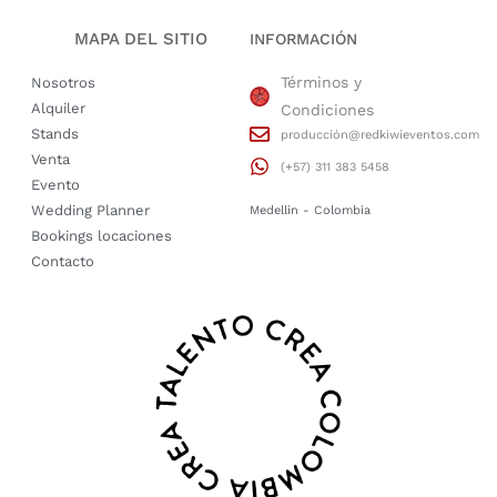
MAPA DEL SITIO
INFORMACIÓN
Términos y
Nosotros
Alquiler
Condiciones
Stands
producción@redkiwieventos.com
Venta
(+57) 311 383 5458
Evento
Wedding Planner
Medellin - Colombia
Bookings locaciones
Contacto