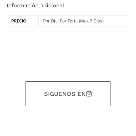
Información adicional
PRECIO
Por Día, Por Feria (Max 3 Días)
SIGUENOS EN
Nuestro objetivo es que cada servicio refleje nuestros valores
honestidad, puntualidad, calidad, responsabilidad, creatividad, trabajo
en equipo, sostenibilidad y crecimiento.