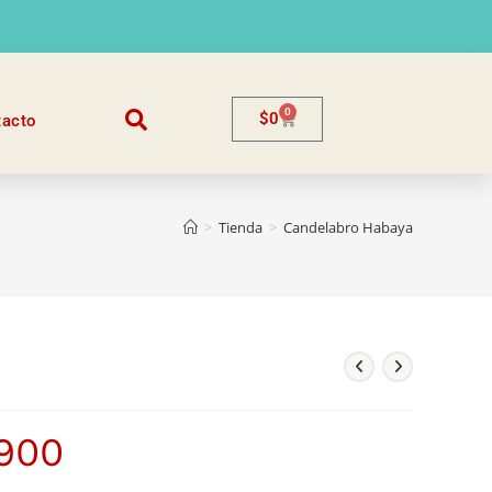
0
$
0
tacto
>
Tienda
>
Candelabro Habaya
.900