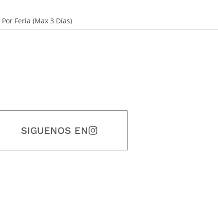
, Por Feria (Max 3 Días)
SIGUENOS EN
estidad, puntualidad, calidad, responsabilidad, creatividad, trabajo en equip