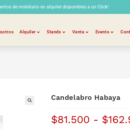
tos de mobiliario en alquiler disponibles a un Click!
sotros
Alquiler
Stands
Venta
Evento
Con
Candelabro Habaya
$
81.500
-
$
162