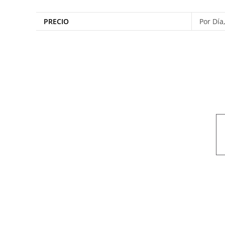
PRECIO
Por Día
Nuestro objetivo es que cada servicio refleje nuestros valores hon