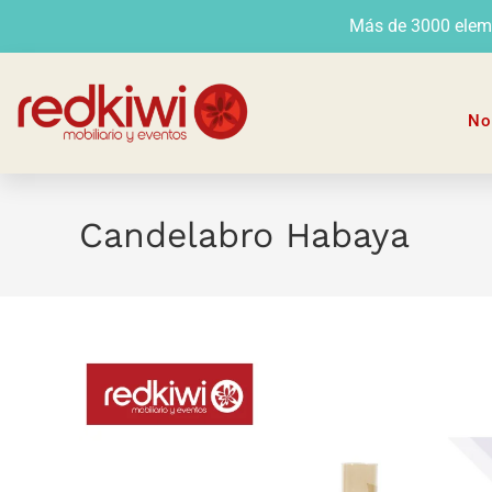
Más de 3000 elemen
No
Candelabro Habaya