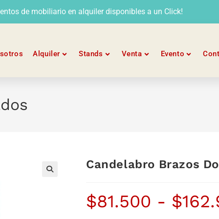
tos de mobiliario en alquiler disponibles a un Click!
sotros
Alquiler
Stands
Venta
Evento
Con
ados
Candelabro Brazos D
$
81.500
-
$
162