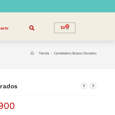
0
$
0
tacto
>
Tienda
>
Candelabro Brazos Dorados
orados
.900