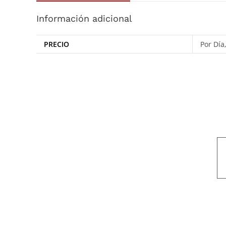
Información adicional
PRECIO
Por Día
Nuestro objetivo es que cada servicio refleje nuestros valores hon