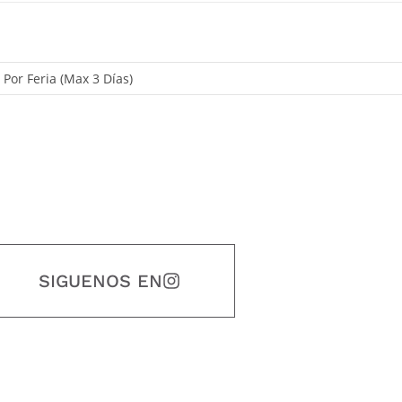
, Por Feria (Max 3 Días)
SIGUENOS EN
estidad, puntualidad, calidad, responsabilidad, creatividad, trabajo en equip