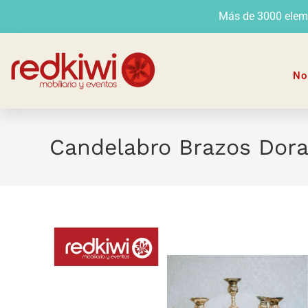
Más de 3000 elemen
No
Candelabro Brazos Dor