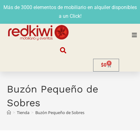
Más de 3000 elementos de mobiliario en alquiler disponibles
a un Click!
Nosotros
0
$
0
Alquiler
Stands
Buzón Pequeño de
Sobres
Venta
>
Tienda
>
Buzón Pequeño de Sobres
Evento
Contacto