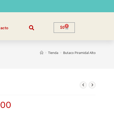
0
$
0
tacto
>
Tienda
>
Butaco Piramidal Alto
500