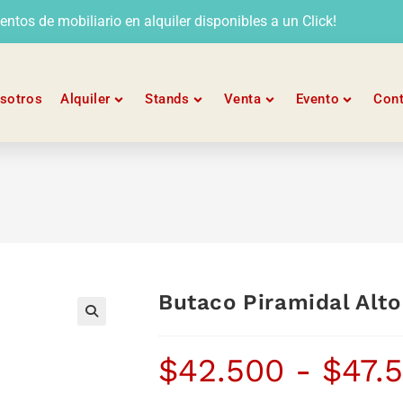
tos de mobiliario en alquiler disponibles a un Click!
sotros
Alquiler
Stands
Venta
Evento
Con
Butaco Piramidal Alto
$
42.500
-
$
47.