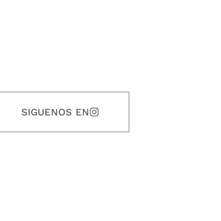
SIGUENOS EN
estidad, puntualidad, calidad, responsabilidad, creatividad, trabajo en equip