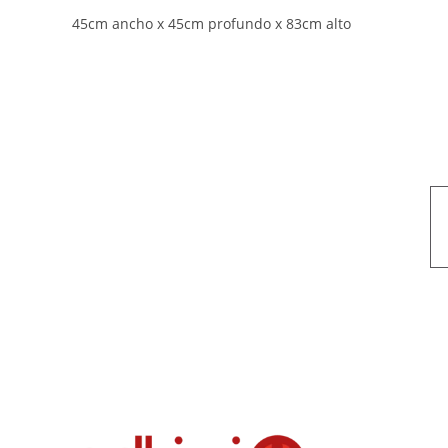
45cm ancho x 45cm profundo x 83cm alto
Nuestro objetivo es que cada servicio refleje nuestros valores hon