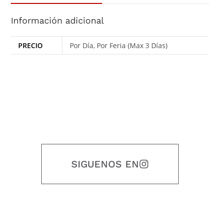
Información adicional
PRECIO
Por Día, Por Feria (Max 3 Días)
SIGUENOS EN
Nuestro objetivo es que cada servicio refleje nuestros valores
honestidad, puntualidad, calidad, responsabilidad, creatividad, trabajo