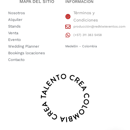
MAPA DEL SITIO
INFORMACIÓN
Términos y
Nosotros
Alquiler
Condiciones
Stands
producción@redkiwieventos.com
Venta
(+57) 311 383 5458
Evento
Wedding Planner
Medellin - Colombia
Bookings locaciones
Contacto