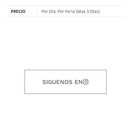
PRECIO
Por Día, Por Feria (Max 3 Días)
SIGUENOS EN
Nuestro objetivo es que cada servicio refleje nuestros valores
honestidad, puntualidad, calidad, responsabilidad, creatividad, trabajo
en equipo, sostenibilidad y crecimiento.