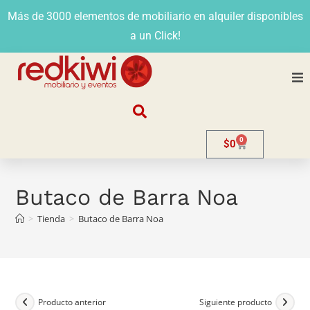
Más de 3000 elementos de mobiliario en alquiler disponibles
a un Click!
Nosotros
0
$
0
Alquiler
Stands
Butaco de Barra Noa
>
Tienda
>
Butaco de Barra Noa
Venta
Evento
Contacto
Producto anterior
Siguiente producto