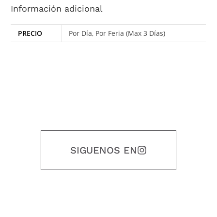
Información adicional
PRECIO
Por Día, Por Feria (Max 3 Días)
SIGUENOS EN
Nuestro objetivo es que cada servicio refleje nuestros valores
honestidad, puntualidad, calidad, responsabilidad, creatividad, trabajo
en equipo, sostenibilidad y crecimiento.