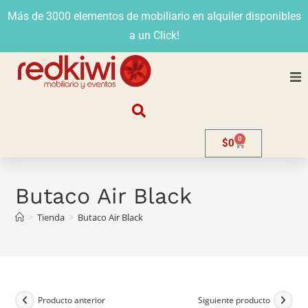
Más de 3000 elementos de mobiliario en alquiler disponibles
a un Click!
Nosotros
0
$
0
Alquiler
Stands
Butaco Air Black
>
Tienda
>
Butaco Air Black
Venta
Evento
Contacto
Producto anterior
Siguiente producto