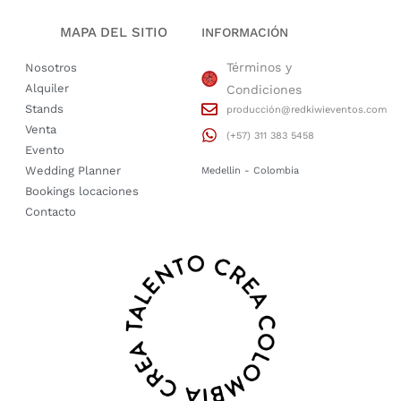
MAPA DEL SITIO
INFORMACIÓN
Términos y
Nosotros
Alquiler
Condiciones
Stands
producción@redkiwieventos.com
Venta
(+57) 311 383 5458
Evento
Wedding Planner
Medellin - Colombia
Bookings locaciones
Contacto