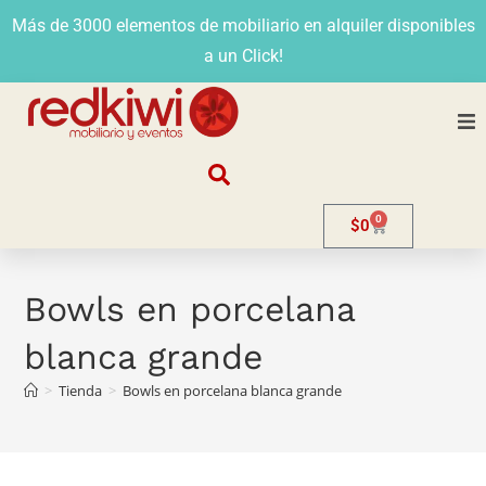
Más de 3000 elementos de mobiliario en alquiler disponibles
a un Click!
Nosotros
0
$
0
Alquiler
Stands
Bowls en porcelana
blanca grande
Venta
>
Tienda
>
Bowls en porcelana blanca grande
Evento
Contacto