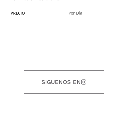
PRECIO
Por Día
SIGUENOS EN
Nuestro objetivo es que cada servicio refleje nuestros valores
honestidad, puntualidad, calidad, responsabilidad, creatividad, trabajo
en equipo, sostenibilidad y crecimiento.